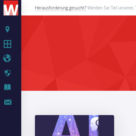
Herausforderung gesucht?
Werden Sie Teil unseres 
BETRIEB
IT-SERVICES
WEB-SERVICES
SECURITY
IT BLOG
KONTAKT