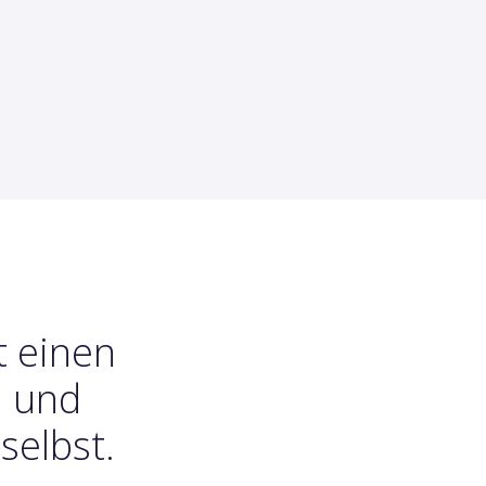
t einen
n und
selbst.