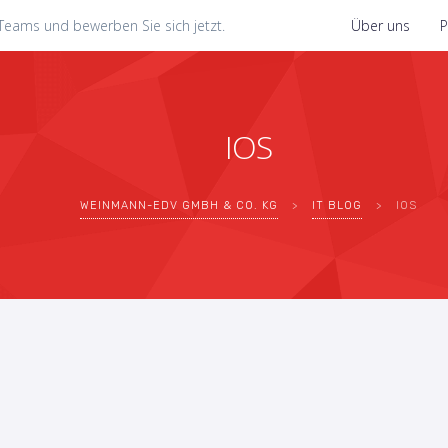
Teams und bewerben Sie sich jetzt.
Über uns
P
IOS
WEINMANN-EDV GMBH & CO. KG
>
IT BLOG
>
IOS