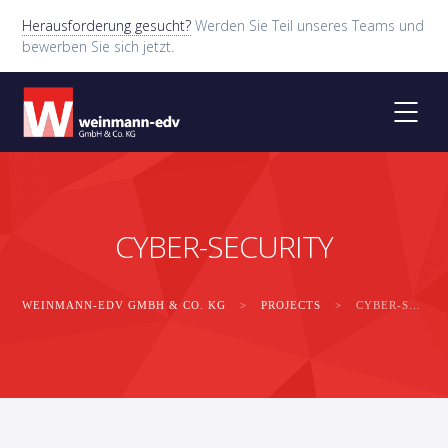
Herausforderung gesucht?
Werden Sie Teil unseres Teams und
bewerben Sie sich jetzt.
CYBER-SECURITY
WEINMANN-EDV GMBH & CO. KG
>
PROJECTS
>
CYBER-SECURITY