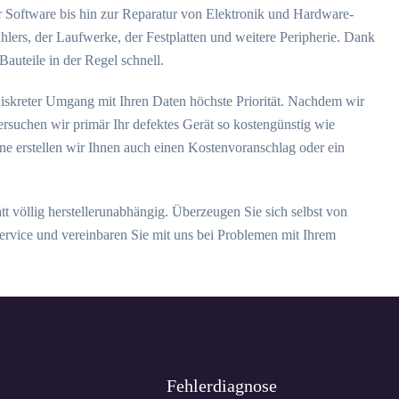
r Software bis hin zur Reparatur von Elektronik und Hardware-
lers, der Laufwerke, der Festplatten und weitere Peripherie. Dank
Bauteile in der Regel schnell.
 diskreter Umgang mit Ihren Daten höchste Priorität. Nachdem wir
ersuchen wir primär Ihr defektes Gerät so kostengünstig wie
rne erstellen wir Ihnen auch einen Kostenvoranschlag oder ein
tt völlig herstellerunabhängig. Überzeugen Sie sich selbst von
ervice und vereinbaren Sie mit uns bei Problemen mit Ihrem
Fehlerdiagnose