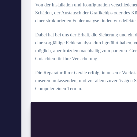
Von der Installation und Konfiguration verschiedene
Schäden, der Austausch der Grafikchips oder des Küh
einer strukturierten Fehleranalyse finden wir defekte 
Dabei hat bei uns der Erhalt, die Sicherung und ein
eine sorgfältige Fehleranalyse durchgeführt haben, v
möglich, aber trotzdem nachhaltig zu reparieren. Ge
Gutachten für Ihre Versicherung.
Die Reparatur Ihrer Geräte erfolgt in unserer Werksta
unseren umfassenden, und vor allem zuverlässigen S
Computer einen Termin.