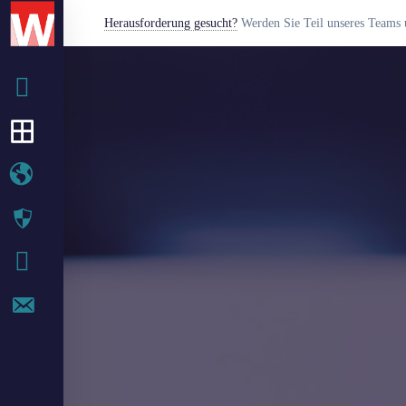
Herausforderung gesucht?
Werden Sie Teil unseres Teams u
BETRIEB
IT-SERVICES
WEB-SERVICES
SECURITY
IT BLOG
KONTAKT