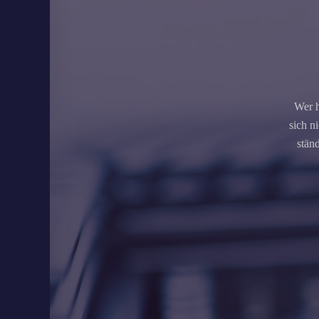
Wer h
sich n
stän