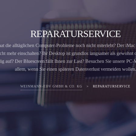
REPARATURSERVICE
at die alltäglichen Computer-Probleme noch nicht miterlebt? Der iMac 
icht mehr einschalten? Ihr Desktop ist grundlos langsamer als gewohnt 
dig auf? Der Bluescreen fällt Ihnen zur Last? Besuchen Sie unsere PC-W
allem, wenn Sie einen späteren Datenverlust vermeiden wollen
WEINMANN-EDV GMBH & CO. KG
>
REPARATURSERVICE