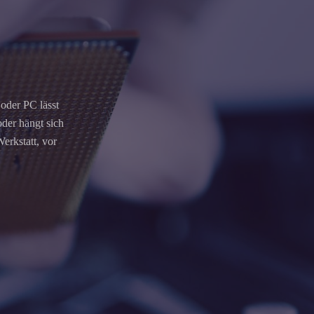
oder PC lässt
oder hängt sich
erkstatt, vor
.