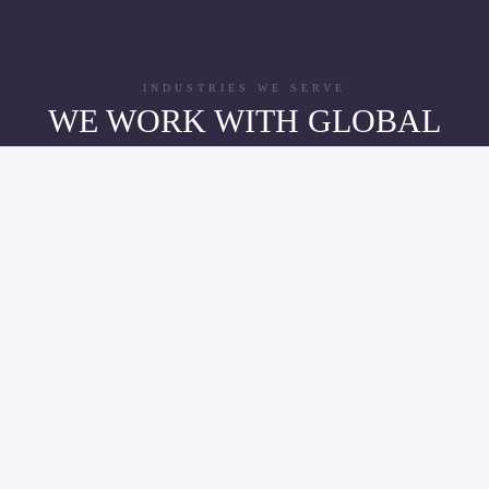
INDUSTRIES WE SERVE
WE WORK WITH GLOBAL
BRANDS
Our vertical solutions expertise allows your business to
streamline workflow, and increase productivity. No matter the
business, NanoSoft has you covered with industry compliant
solutions, customized to your company’s specific needs.