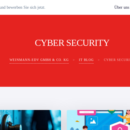
nd bewerben Sie sich jetzt.
Über uns
CYBER SECURITY
WEINMANN-EDV GMBH & CO. KG
>
IT BLOG
>
CYBER SECUR