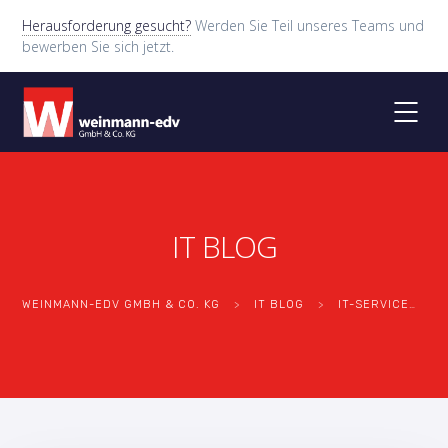
Herausforderung gesucht?
Werden Sie Teil unseres Teams und
bewerben Sie sich jetzt.
IT BLOG
WEINMANN-EDV GMBH & CO. KG
>
IT BLOG
>
IT-SERVICE
>